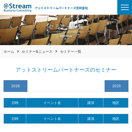
アットストリームパートナーズ合同会社
セミナー一覧
seminar
ホーム
セミナー&ニュース
セミナー一覧
アットストリームパートナーズのセミナー
2026
2025
日時
イベント名
講演
地区
日時
イベント名
講演
地区