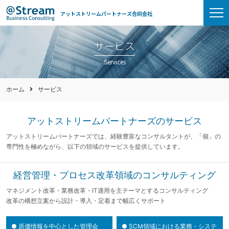
アットストリームパートナーズ合同会社
サービス
Services
ホーム
サービス
アットストリームパートナーズのサービス
アットストリームパートナーズでは、経験豊富なコンサルタントが、
「個」の
専門性を極めながら、以下の領域のサービスを提供しています。
経営管理・プロセス改革領域のコンサルティング
マネジメント改革・業務改革・IT適用を主テーマとするコンサルティング
改革の構想立案から設計・導入・定着まで幅広くサポート
●
原価情報を中心とした管理会
●
SCM領域における業務・システ