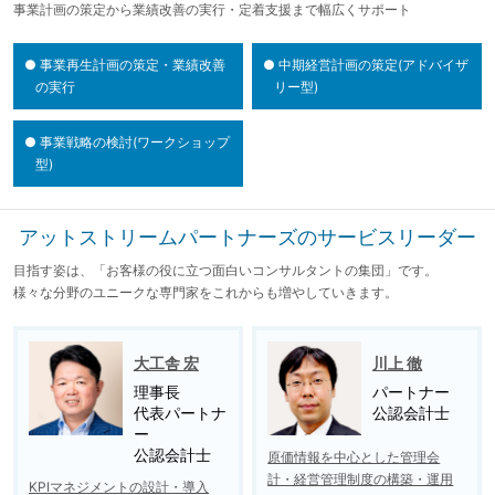
事業計画の策定から業績改善の実行・定着支援まで幅広くサポート
●
事業再生計画の策定・業績改善
●
中期経営計画の策定(アドバイザ
の実行
リー型)
●
事業戦略の検討(ワークショップ
型)
アットストリームパートナーズのサービスリーダー
目指す姿は、「お客様の役に立つ面白いコンサルタントの集団」です。
様々な分野のユニークな専門家をこれからも増やしていきます。
大工舎 宏
川上 徹
理事長
パートナー
代表パートナ
公認会計士
ー
公認会計士
原価情報を中心とした管理会
計・経営管理制度の構築・運用
KPIマネジメントの設計・導入