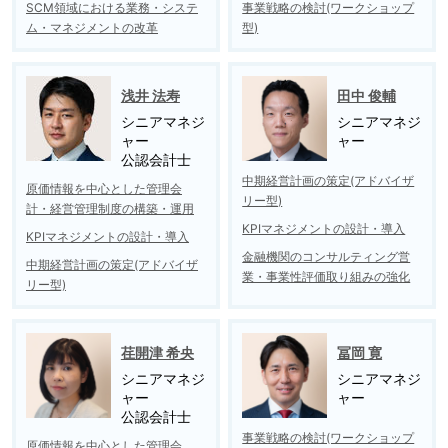
SCM領域における業務・システ
事業戦略の検討(ワークショップ
ム・マネジメントの改革
型)
浅井 法寿
田中 俊輔
シニアマネジ
シニアマネジ
ャー
ャー
公認会計士
中期経営計画の策定(アドバイザ
原価情報を中心とした管理会
リー型)
計・経営管理制度の構築・運用
KPIマネジメントの設計・導入
KPIマネジメントの設計・導入
金融機関のコンサルティング営
中期経営計画の策定(アドバイザ
業・事業性評価取り組みの強化
リー型)
荏開津 希央
冨岡 寛
シニアマネジ
シニアマネジ
ャー
ャー
公認会計士
事業戦略の検討(ワークショップ
原価情報を中心とした管理会