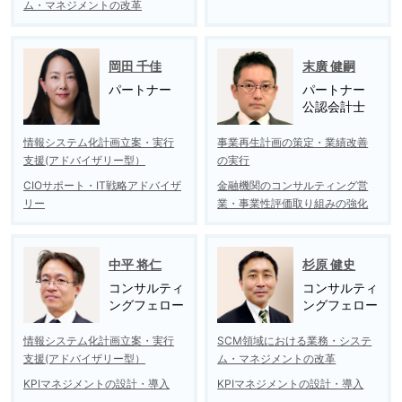
ム・マネジメントの改革
岡田 千佳
末廣 健嗣
パートナー
パートナー
公認会計士
情報システム化計画立案・実行
事業再生計画の策定・業績改善
支援(アドバイザリー型）
の実行
CIOサポート・IT戦略アドバイザ
金融機関のコンサルティング営
リー
業・事業性評価取り組みの強化
中平 将仁
杉原 健史
コンサルティ
コンサルティ
ングフェロー
ングフェロー
情報システム化計画立案・実行
SCM領域における業務・システ
支援(アドバイザリー型）
ム・マネジメントの改革
KPIマネジメントの設計・導入
KPIマネジメントの設計・導入