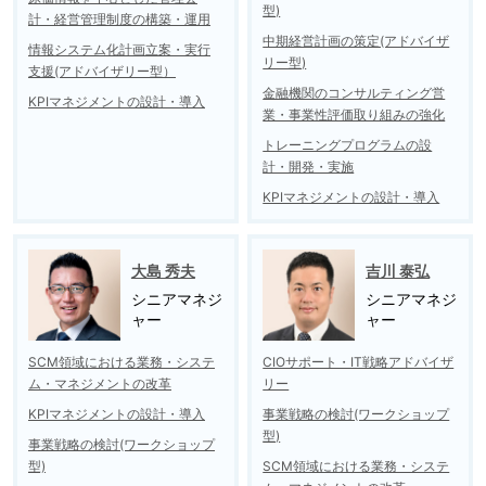
型)
計・経営管理制度の構築・運用
中期経営計画の策定(アドバイザ
情報システム化計画立案・実行
リー型)
支援(アドバイザリー型）
金融機関のコンサルティング営
KPIマネジメントの設計・導入
業・事業性評価取り組みの強化
トレーニングプログラムの設
計・開発・実施
KPIマネジメントの設計・導入
大島 秀夫
吉川 泰弘
シニアマネジ
シニアマネジ
ャー
ャー
SCM領域における業務・システ
CIOサポート・IT戦略アドバイザ
ム・マネジメントの改革
リー
KPIマネジメントの設計・導入
事業戦略の検討(ワークショップ
型)
事業戦略の検討(ワークショップ
型)
SCM領域における業務・システ