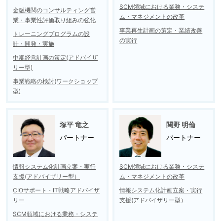
SCM領域における業務・システ
金融機関のコンサルティング営
ム・マネジメントの改革
業・事業性評価取り組みの強化
事業再生計画の策定・業績改善
トレーニングプログラムの設
の実行
計・開発・実施
中期経営計画の策定(アドバイザ
リー型)
事業戦略の検討(ワークショップ
型)
塚平 竜之
関野 明倫
パートナー
パートナー
情報システム化計画立案・実行
SCM領域における業務・システ
支援(アドバイザリー型）
ム・マネジメントの改革
CIOサポート・IT戦略アドバイザ
情報システム化計画立案・実行
リー
支援(アドバイザリー型）
SCM領域における業務・システ