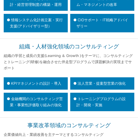
計
・経営管理制度の構築・運用
ム
・マネジメントの改革
●
情報システム化計画立案・実行
●
CIOサポート・IT戦略アドバイ
支援
(アドバイザリー型）
ザリー
組織・人材強化領域のコンサルティング
組織の学習と成長の支援(Learning ＆ Growth )をテーマに、
コンサルティング
とトレーニング(研修)を融合させた伴走型プログラムで課題解決の実現までサ
ポート
●
KPIマネジメントの設計・導入
●
法人営業・提案型営業の強化
●
金融機関のコンサルティング営
●
トレーニングプログラムの設
業
・事業性評価取り組みの強化
計・開発
・実施
事業改革領域のコンサルティング
企業価値向上・業績改善を主テーマとするコンサルティング