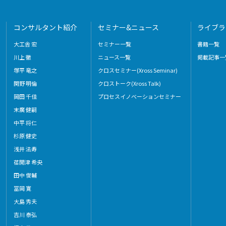
コンサルタント紹介
セミナー&ニュース
ライブラ
大工舎 宏
セミナー一覧
書籍一覧
川上 徹
ニュース一覧
掲載記事一
塚平 竜之
クロスセミナー(Xross Seminar)
関野 明倫
クロストーク(Xross Talk)
岡田 千佳
プロセスイノベーションセミナー
末廣 健嗣
中平 将仁
杉原 健史
浅井 法寿
荏開津 希央
田中 俊輔
冨岡 寛
大島 秀夫
吉川 泰弘