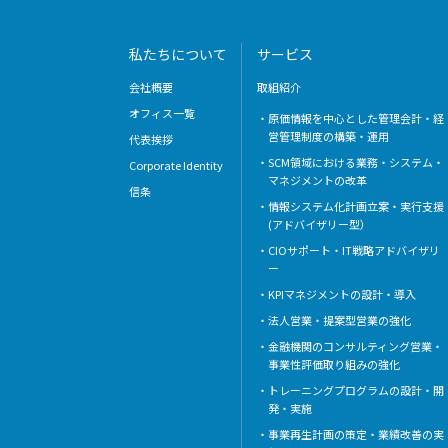
私たちについて
サービス
会社概要
取組紹介
オフィス一覧
原価情報を中心とした管理会計・経
営管理制度の構築・運用
代表挨拶
SCM領域における業務・システム・
Corporate Identity
マネジメントの改革
信条
情報システム化計画立案・実行支援
(アドバイザリー型）
CIOサポート・IT戦略アドバイザリ
ー
KPIマネジメントの設計・導入
法人営業・提案型営業の強化
金融機関のコンサルティング営業・
事業性評価取り組みの強化
トレーニングプログラムの設計・開
発・実施
事業再生計画の策定・業績改善の実