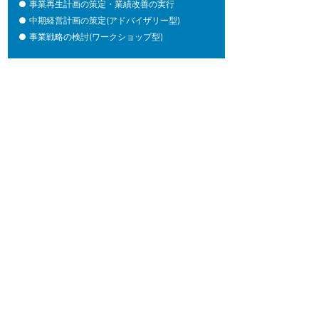
●
事業再生計画の策定・業績改善の実行
●
中期経営計画の策定(アドバイザリー型)
●
事業戦略の検討(ワークショップ型)