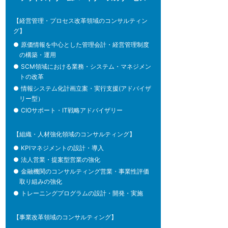
【経営管理・プロセス改革領域のコンサルティン
グ】
●
原価情報を中心とした管理会計・経営管理制度
の構築・運用
●
SCM領域における業務・システム・マネジメン
トの改革
●
情報システム化計画立案・実行支援(アドバイザ
リー型）
●
CIOサポート・IT戦略アドバイザリー
【組織・人材強化領域のコンサルティング】
●
KPIマネジメントの設計・導入
●
法人営業・提案型営業の強化
●
金融機関のコンサルティング営業・事業性評価
取り組みの強化
●
トレーニングプログラムの設計・開発・実施
【事業改革領域のコンサルティング】