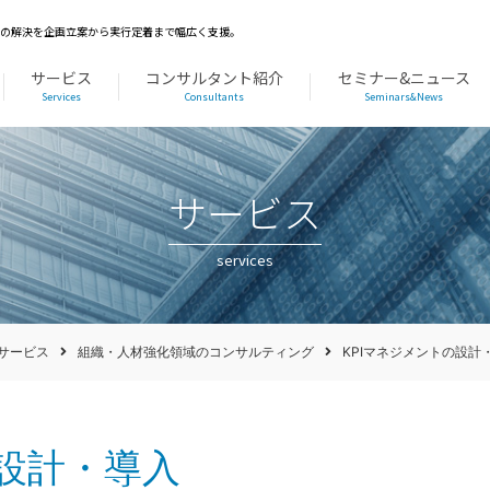
題の解決を企画立案から実行定着まで幅広く支援。
サービス
コンサルタント紹介
セミナー&ニュース
Services
Consultants
Seminars&News
サービス
services
サービス
組織・人材強化領域のコンサルティング
KPIマネジメントの設計
の設計・導入