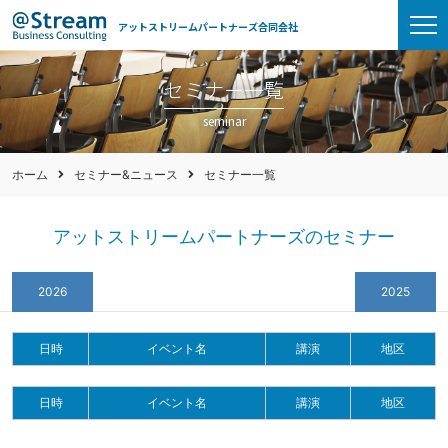
アットストリームパートナーズ合同会社
セミナー一覧
seminar
ホーム
セミナー&ニュース
セミナー一覧
アットストリームパートナーズのセミナー
2026
2025
日時
イベント名
講演
地区
日時
イベント名
講演
地区