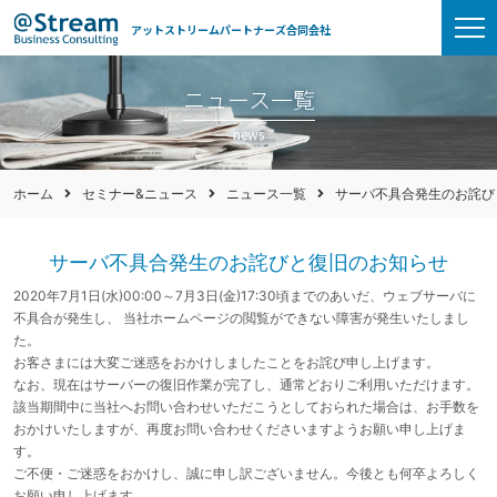
アットストリームパートナーズ合同会社
ニュース一覧
news
ホーム
セミナー&ニュース
ニュース一覧
サーバ不具合発生のお詫び
サーバ不具合発生のお詫びと復旧のお知らせ
2020年7月1日(水)00:00～7月3日(金)17:30頃までのあいだ、ウェブサーバに
不具合が発生し、 当社ホームページの閲覧ができない障害が発生いたしまし
た。
お客さまには大変ご迷惑をおかけしましたことをお詫び申し上げます。
なお、現在はサーバーの復旧作業が完了し、通常どおりご利用いただけます。
該当期間中に当社へお問い合わせいただこうとしておられた場合は、お手数を
おかけいたしますが、再度お問い合わせくださいますようお願い申し上げま
す。
ご不便・ご迷惑をおかけし、誠に申し訳ございません。今後とも何卒よろしく
お願い申し上げます。