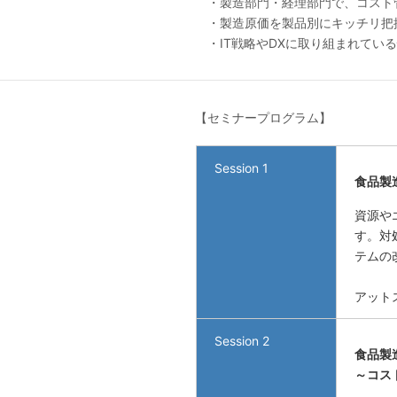
・製造部門・経理部門で、コスト
・製造原価を製品別にキッチリ把
・IT戦略やDXに取り組まれてい
【セミナープログラム】
Session 1
食品製
資源や
す。対
テムの
アット
Session 2
食品製造
～コス