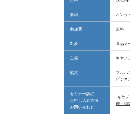
会場
オンラ
参加費
無料
対象
食品メ
主催
キヤノ
協賛
マルハ
ビジネ
セミナー詳細
”
キヤノ
お申し込み方法
理・損
お問い合わせ