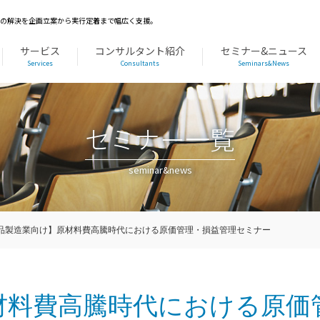
題の解決を企画立案から実行定着まで幅広く支援。
サービス
コンサルタント紹介
セミナー&ニュース
Services
Consultants
Seminars&News
セミナー一覧
seminar&news
品製造業向け】原材料費高騰時代における原価管理・損益管理セミナー
材料費高騰時代における原価