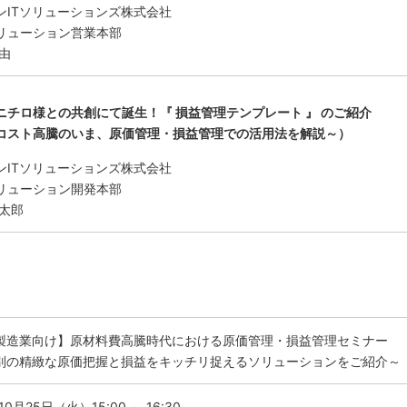
ンITソリューションズ株式会社
リューション営業本部
由
ニチロ様との共創にて誕生！『 損益管理テンプレート 』 のご紹介
コスト高騰のいま、原価管理・損益管理での活用法を解説～）
ンITソリューションズ株式会社
リューション開発本部
真太郎
製造業向け】原材料費高騰時代における原価管理・損益管理セミナー
別の精緻な原価把握と損益をキッチリ捉えるソリューションをご紹介～
10月25日（火）15:00 ～ 16:30