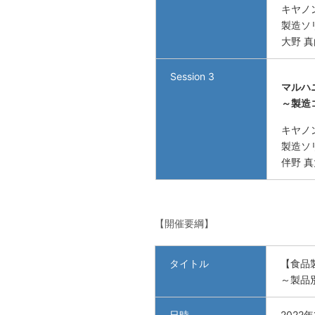
キヤノ
製造ソ
大野 真
Session 3
マルハ
～製造
キヤノ
製造ソ
伴野 
【開催要綱】
タイトル
【食品
～製品
日時
2022年