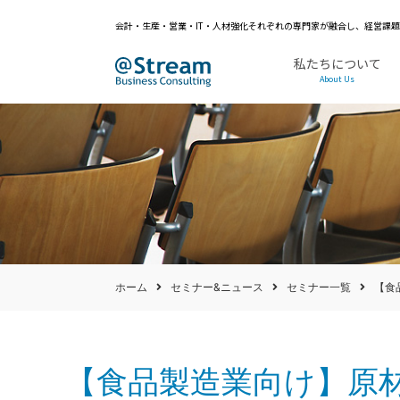
会計・生産・営業・IT・人材強化それぞれの専門家が融合し、経営課
私たちについて
About Us
ホーム
セミナー&ニュース
セミナー一覧
【食
【食品製造業向け】原