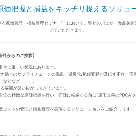
原価把握と損益をキッチリ捉えるソリュ
における原価管理・損益管理セミナー” において、弊社の川上が「食品
せていただきます。
式会社からのご挨拶】
非常に厳しい状況にあります。
ロナ禍でのサプライチェーンの混乱、温暖化/気候変動が及ぼす不作・不
、などなど、、、、
する要因が襲い掛かってきています。
単位の精緻な原価把握を行い、売価に転嫁する前に”原価改善のPDCA”
造コストの管理と損益管理を実現するソリューションをご紹介します。