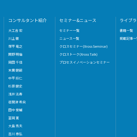
コンサルタント紹介
セミナー&ニュース
ライブラ
大工舎 宏
セミナー一覧
書籍一覧
川上 徹
ニュース一覧
掲載記事一
塚平 竜之
クロスセミナー(Xross Seminar)
関野 明倫
クロストーク(Xross Talk)
岡田 千佳
プロセスイノベーションセミナー
末廣 健嗣
中平 将仁
杉原 健史
浅井 法寿
荏開津 希央
田中 俊輔
冨岡 寛
大島 秀夫
吉川 泰弘