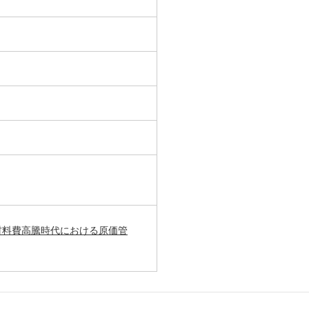
）
材料費高騰時代における原価管