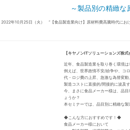
～製品別の精緻な
2022年10月25日（火） ”【食品製造業向け】原材料費高騰時代
【キヤノンITソリューションズ株
近年、食品製造業を取り巻く環境は
例えば、世界政情不安/紛争や、コ
代・ロジ費の上昇、急激な為替変動
製造コストに直接的/間接的に波及
今、まさに食品メーカー様は、品目
ょうか？
本セミナーでは、品目別に精緻な製
◆こんな方におすすめです！◆
食品メーカー様において