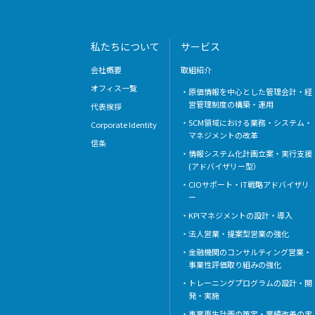
私たちについて
サービス
会社概要
取組紹介
オフィス一覧
原価情報を中心とした管理会計・経
営管理制度の構築・運用
代表挨拶
SCM領域における業務・システム・
Corporate Identity
マネジメントの改革
信条
情報システム化計画立案・実行支援
(アドバイザリー型）
CIOサポート・IT戦略アドバイザリ
ー
KPIマネジメントの設計・導入
法人営業・提案型営業の強化
金融機関のコンサルティング営業・
事業性評価取り組みの強化
トレーニングプログラムの設計・開
発・実施
事業再生計画の策定・業績改善の実