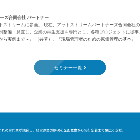
ーズ合同会社 パートナー
トストリームに参画。 現在、アットストリームパートナーズ合同会社
制整備・見直し、企業の再生支援を専門とし、各種プロジェクトに従事
から実例まで～』
（共著）、
『現場管理者のための原価管理の基本』
セミナー一覧
れぞれの専門家が融合し、経営課題の解決を企画立案から実行定着まで幅広く支援。