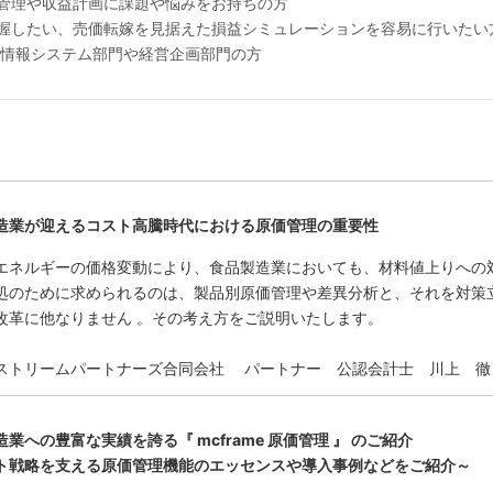
管理や収益計画に課題や悩みをお持ちの方
握したい、売価転嫁を見据えた損益シミュレーションを容易に行いたい
る情報システム部門や経営企画部門の方
造業が迎えるコスト高騰時代における原価管理の重要性
エネルギーの価格変動により、食品製造業においても、材料値上りへの
処のために求められるのは、製品別原価管理や差異分析と、それを対策
改革に他なりません 。その考え方をご説明いたします。
ストリームパートナーズ合同会社 パートナー 公認会計士 川上 徹
業への豊富な実績を誇る『 mcframe 原価管理 』 のご紹介
ト戦略を支える原価管理機能のエッセンスや導入事例などをご紹介～