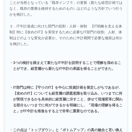
ことが当然となっている「既存インフラ」の更新（新たな経営計画では
なく、既存の業務を維持するためのもの）はどのような方針でいつ行う
かを検討した。
３．IT中計達成に向けた部門の役割・人材・体制 【IT戦略を支える体
制】特に【攻めのIT】を実現するために必要なIT部門の役割、人材、体
制はどのような変化が必要か。そのために中計期間で必要な施策は何か
を検討した。
3つの検討を踏まえて新たなIT中計を説明することで理解を深めるこ
とができ、経営層から新たなIT中計の承認を得ることができた。
IT部門は特に【守りのIT】を中心に投資計画を策定しがちであるが、
【攻めのIT】についても経営層の課題意識を取り込み、いつまでに何
が実現できるかを具体的に経営層に示すこと、併せて現場変革に関わ
る部分もいつまでに何ができるかを明確にし、「現場の理解を得るこ
と」がIT中計を推進をする上で非常に重要なのである。
この点は「トップダウン」と「ボトムアップ」の真の融合と言い換え