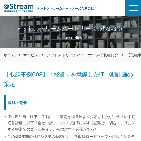
アットストリームパートナーズ合同会社
アットストリームパートナーズの取組紹介
Case Studies
ホーム
サービス
アットストリームパートナーズの取組紹介
【取組事
【取組事例008】「経営」を意識したIT中期計画の
策定
取組の背景
IT中期計画（以下「IT中計」）策定を経営層より指示されたが、全社の中期
経営計画（以下「全社中計」）の中ではITに関する記載は一切なく、ITに関
する中期でのゴールをイチから検討する必要があった。
この先3年間の既存システム領域における改修ロードマップや現状のシステ