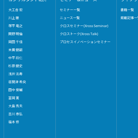
大工舎 宏
セミナー一覧
書籍一覧
川上 徹
ニュース一覧
掲載記事一
塚平 竜之
クロスセミナー(Xross Seminar)
関野 明倫
クロストーク(Xross Talk)
岡田 千佳
プロセスイノベーションセミナー
末廣 健嗣
中平 将仁
杉原 健史
浅井 法寿
荏開津 希央
田中 俊輔
冨岡 寛
大島 秀夫
吉川 泰弘
福本 修
ー