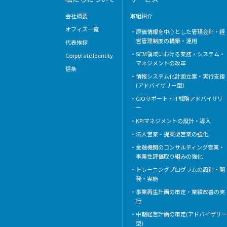
会社概要
取組紹介
オフィス一覧
原価情報を中心とした管理会計・経
営管理制度の構築・運用
代表挨拶
SCM領域における業務・システム・
Corporate Identity
マネジメントの改革
信条
情報システム化計画立案・実行支援
(アドバイザリー型）
CIOサポート・IT戦略アドバイザリ
ー
KPIマネジメントの設計・導入
法人営業・提案型営業の強化
金融機関のコンサルティング営業・
事業性評価取り組みの強化
トレーニングプログラムの設計・開
発・実施
事業再生計画の策定・業績改善の実
行
中期経営計画の策定(アドバイザリ
型)