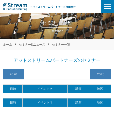
アットストリームパートナーズ合同会社
セミナー一覧
seminar
ホーム
セミナー&ニュース
セミナー一覧
アットストリームパートナーズのセミナー
2026
2025
日時
イベント名
講演
地区
日時
イベント名
講演
地区