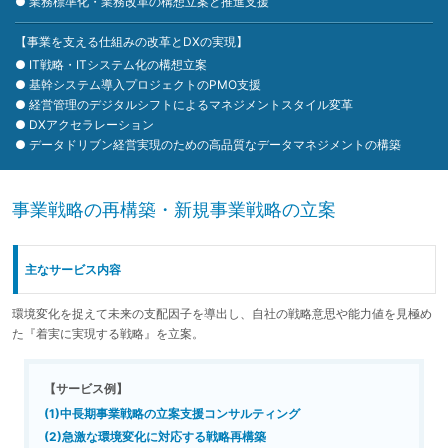
●
業務標準化・業務改革の構想立案と推進支援
【事業を支える仕組みの改革とDXの実現】
●
IT戦略・ITシステム化の構想立案
●
基幹システム導入プロジェクトのPMO支援
●
経営管理のデジタルシフトによるマネジメントスタイル変革
●
DXアクセラレーション
●
データドリブン経営実現のための高品質なデータマネジメントの構築
事業戦略の再構築・新規事業戦略の立案
主なサービス内容
環境変化を捉えて未来の支配因子を導出し、自社の戦略意思や能力値を見極め
た『着実に実現する戦略』を立案。
【サービス例】
(1)中長期事業戦略の立案支援コンサルティング
(2)急激な環境変化に対応する戦略再構築