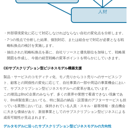
・外部環境変化に応じて対応しなければならない自社の変化点を分析します。
・7つの視点で分析した結果、個別対応、または組合せで対応が必要となる戦
略転換点の検討を実施します。
・抽出された戦略転換点を基に、自社リソースと優先順位を加味して、戦略展
開図を作成し、今後の経営戦略の変革ポイントを明らかにしていきます。
(3)サブスクリプション型ビジネスモデル構築支援
製品・サービスのコモディティ化、モノ売りからコト売りへのサービスシフ
ト、顧客との関係性の変化に応じて、自社事業の一部や周辺の事業機会におい
て、サブスクリプション型ビジネスモデルへの変革が進んでいます。
この潮流はBtoC企業のみならず、多くの業界や業態で看過できない現象であ
り、BtoB製造業においても、特に製品の納品・設置後のアフターサービスも担
っている業態においては、保持されている人員・スキル・顧客情報・接点機会
に大きな価値があり、新規事業としてのサブスクリプション型ビジネスによる
成長可能性が見込まれます。
デルタモデルに沿ったサブスクリプション型ビジネスモデルの方向性