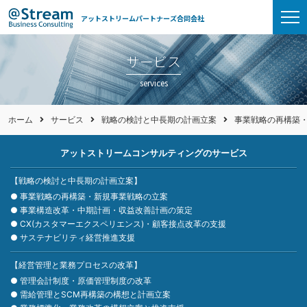
アットストリームパートナーズ合同会社
サービス
services
ホーム
サービス
戦略の検討と中長期の計画立案
事業戦略の再構築
アットストリームコンサルティングのサービス
【戦略の検討と中長期の計画立案】
●
事業戦略の再構築・新規事業戦略の立案
●
事業構造改革・中期計画・収益改善計画の策定
●
CX(カスタマーエクスペリエンス)・顧客接点改革の支援
●
サステナビリティ経営推進支援
【経営管理と業務プロセスの改革】
●
管理会計制度・原価管理制度の改革
●
需給管理とSCM再構築の構想と計画立案