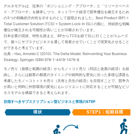
デルタモデルは、従来の「ポジショニング・アプローチ」と「リソースベース
ド・アプローチ」を継承しつつ、ネットワーク経済で競争優位を確立するため
の3つの戦略的方向性を示すものとして提唱されました。Best Product (BP) <
Total Customer Solution (TCS) < System Lock-In (SL) の順に、持続的な戦略
優位が確立される可能性が高いことが示唆されています。
日本企業の現状、特性を踏まえ、BPからTCSを経てSLに行くことがスムーズ
で、個々にサブスクビジネスを通して発展させていくことで現実化させること
ができると考えています。
出典：Hax, Arnoldo.C (2010). The Delta Model. Reinventing Your Business
Strategy. Springer. ISBN 978-1-4419-1479-8.
モノ売り（規模と範囲の経済）からモノ＋コト売り（対話と改善の経済）を経
由し、さらには顧客の都度のタイミングや経時的な変化に沿った多様な課題も
考慮したモノ＋コト＋トキ売り（共有と共生の経済）を目指すことで、競争力
が高いと同時に外部環境の変化にもレジリエントに対応することが可能なビジ
ネスモデルを構築できると考えられます。
目指すべきサブスクリプション型ビジネスと実現のSTEP