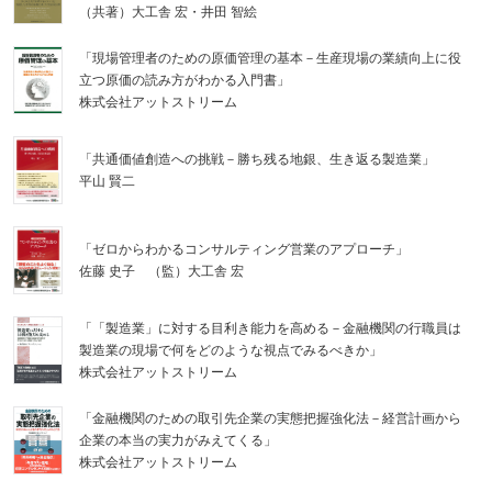
（共著）大工舎 宏・井田 智絵
「現場管理者のための原価管理の基本－生産現場の業績向上に役
立つ原価の読み方がわかる入門書」
株式会社アットストリーム
「共通価値創造への挑戦－勝ち残る地銀、生き返る製造業」
平山 賢二
「ゼロからわかるコンサルティング営業のアプローチ」
佐藤 史子 （監）大工舎 宏
「「製造業」に対する目利き能力を高める－金融機関の行職員は
製造業の現場で何をどのような視点でみるべきか」
株式会社アットストリーム
「金融機関のための取引先企業の実態把握強化法－経営計画から
企業の本当の実力がみえてくる」
株式会社アットストリーム