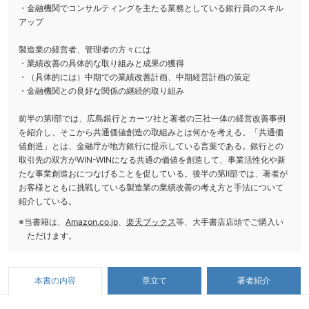
・金融機関でコンサルティングを主たる業務としている銀行員のスキル
アップ
製造業の経営者、管理者の方々には
・業績改善の具体的な取り組みと成果の獲得
・（具体的には）中期での業績改善計画、中期経営計画の策定
・金融機関との良好な関係の継続的取り組み
前半の第Ⅰ部では、広島銀行とカーツ社と著者の三社一体の経営改善事例
を紹介し、そこから共通価値創造の取組みとは何かを考える。「共通価
値創造」とは、金融庁が地方銀行に提示している言葉である。銀行との
取引先の双方がWIN-WINになる共通の価値を創造して、事業活性化や新
たな事業創造おにつなげることを促している。後半の第Ⅱ部では、著者が
お客様とともに挑戦している製造業の業績改善の考え方と手法について
紹介している。
※当書籍は、
Amazon.co.jp
、
楽天ブックス
等、大手書店店頭でご購入い
ただけます。
章立て
著者紹介
本書の内容