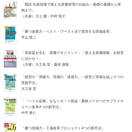
「図説 生産現場で使える原価管理の仕組み－基礎の基礎から実
例まで」
（共著）川上 徹・中村 悦子
「勝つ改善力－ベスト・ワースト法で実現する現場改革」
平山 賢二
「高収益を生む 原価マネジメント－「使える原価情報」を経営
に活かせ！」
（共著）大工舎 宏・森本 朋敦
「経営の「突破力」現場の「達成力」－経営と現場を結ぶ４つの
実践手法」
大工舎 宏
「「ヘドロ在庫」をなくせ！ー部品・素材メーカーのサプライチ
ェーン改革4つの新手法」
中平 将仁
「勝つ現場力－工場改革プロジェクト4つの新手法」