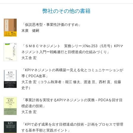
弊社のその他の書籍
「仮説思考型・事業性評価のすすめ」
末廣 健嗣
「ＳＭＢＣマネジメント 実務シリーズNo.253（5月号）KPIマ
ネジメント入門ー戦略遂行と目標達成の仕組みづくり」
大工舎 宏
「KPIマネジメントの再構築ー見える化とコミュニケーションが
導くPDCA改革」
大工舎 宏（コラム執筆者：堀江 修太、渡邉 亘、西村 直、佐藤
史子）
「事業計画を実現するKPIマネジメントの実務－PDCAを回す目
標必達の技術」
大工舎 宏
「KPIで必ず成果を出す目標達成の技術－計画をプロセスで管理
する基本手順と実践ポイント」