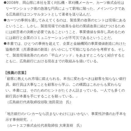
●2008年、岡山県に本社を置く刈払機・草刈機メーカー、カーツ株式会社は
リーマンショック後の急激な円高によって窮地に陥った。メインバンクであ
る広島銀行はコンサルタントとして著者を送り込んだ。
●カーツの事例を通してみえてくるのは、製造業の改善のヒントは現場にある
ということ、しかし、製造現場での改善を会社の業績改善に結びつけるため
には経営者の決断が必要であるこということ、事業価値を保存し高めるため
には銀行と企業のコミュニケーションが不可欠であるということだ。
●本書では、ひとつの事例を超えて、企業と金融機関の事業価値創造に向けた
協働作業（共通価値の創造）がいかにして可能になるのかを考察する。そし
て、製造現場改善のための「平山メソッド」をあますところなく紹介すると
ともに、広島銀行における現在までの取組みを描いている。
【推薦の言葉】
「顧客に教えられ市場に鍛えられる。本当に変わるべきは顧客を知らない銀行
員。銀行員は大事なことを顧客から学ぶ。この構図はこれからも変わらな
い。本書には、そのためのヒントがたくさん詰まっている。一人でも多くの
銀行員が本書を手にすることを願っている。」
（広島銀行代表取締役頭取 池田晃治 氏）
「地方銀行のバンカーなら読まないわけにはいかない、事業性評価のお手本を
示す事例研究。」
（ルートエフ株式会社代表取締役 大庫直樹 氏）